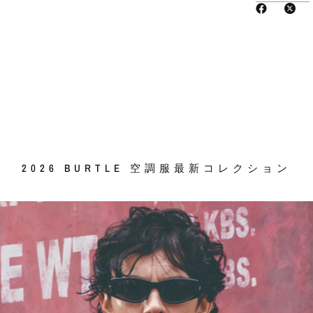
ホールを配
◎男女ユニ
●仕様
・素材：マ
ト（UPF5
・混率：ナイ
（ストーム
サイ
2026 BURTLE 空調服最新コレクション
ズ
S
M
L