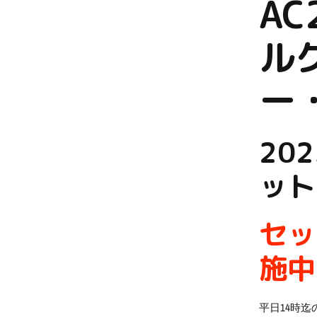
AC
ル
ー
20
ット
セッ
施中
平日14時