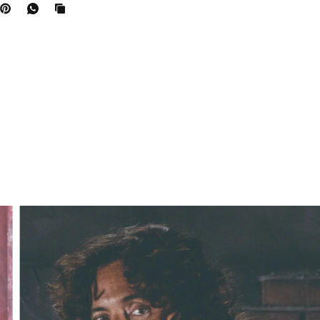
備しフルハーネスに完全対応
セックスのサイズに対応
イクロナイロンシェル、アルミコーティング加工［UVカッ
0）、遮熱効果（-10℃）］、撥水加工
ロン100％、表地 ポリエステル100％、別布 ナイロン100％
ブラックのみ）
バ
肩
袖
着
ス
幅
丈
丈
ト
110
44
25
64
114
46
26
66
118
48
27
68