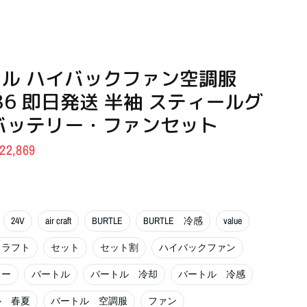
ル ハイバックファン空調服
086 即日発送 半袖 スティールグ
バッテリー・ファンセット
22,869
24V
air craft
BURTLE
BURTLE 冷感
value
クラフト
セット
セット割
ハイバックファン
リー
バートル
バートル 冷却
バートル 冷感
ル 春夏
バートル 空調服
ファン