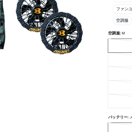
ファン
空調服
空調服:
Ｍ
バッテリー: