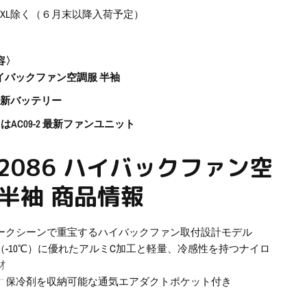
3XL除く（６月末以降入荷予定）
容〉
6 ハイバックファン空調服 半袖
4V最新バッテリー
1またはAC09-2 最新ファンユニット
C2086 ハイバックファン空
 半袖 商品情報
ークシーンで重宝するハイバックファン取付設計モデル
（-10℃）に優れたアルミC加工と軽量、冷感性を持つナイロ
材
に保冷剤を収納可能な通気エアダクトポケット付き
ト収納フード（着脱可能）、フックハンガー、背ランヤード