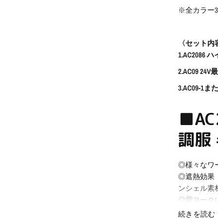
※全カラー
〈セット内
1.AC208
2.AC09 2
3.AC09-
■A
調服
◎様々なワ
◎遮熱効果
ンシェル素
◎背ヨーク
◎ヘルメッ
続きを読む