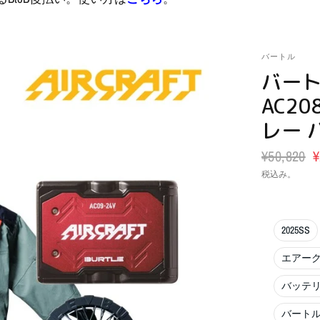
バートル
バート
AC2
レー 
¥50,820
¥
税込み。
2025SS
エアー
バッテ
バート