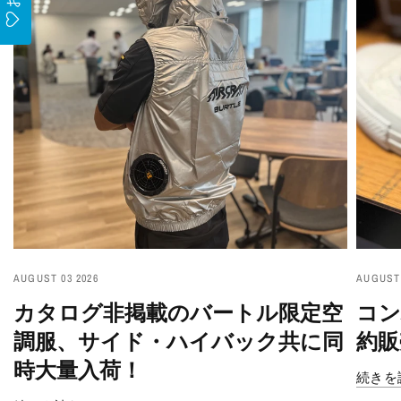
AUGUST 03 2026
AUGUST 
カタログ非掲載のバートル限定空
コン
調服、サイド・ハイバック共に同
約販
時大量入荷！
続きを